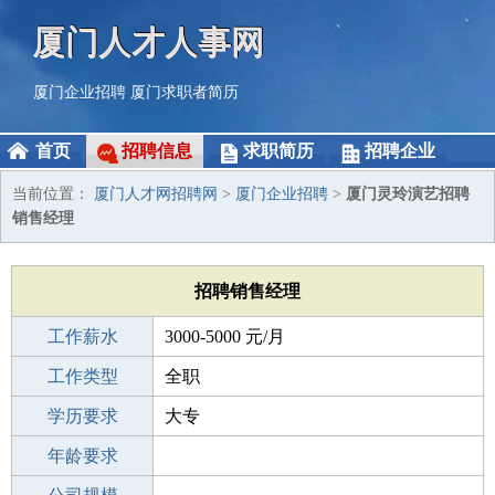
厦门人才人事网
厦门企业招聘
厦门求职者简历
首页
招聘信息
求职简历
招聘企业
当前位置：
厦门人才网招聘网
>
厦门企业招聘
>
厦门灵玲演艺招聘
销售经理
招聘销售经理
工作薪水
3000-5000 元/月
招聘人数
工作类型
1人
全职
性别要求
学历要求
-
大专
工作经验
年龄要求
1-3年