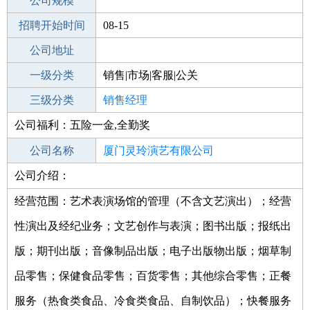
工作地点
公司规模
厦门集美区
招聘开始时间
公司电话
08-15
招聘结束时间
公司地址
2021-10-10
一级分类
销售|市场|客服|公关
二级分类
三级分类
销售
销售经理
公司福利：五险一金,全勤奖
其他行业
公司名称
厦门灵玲演艺有限公司
公司介绍：
公司类型
有限责任公司(自然人投资或控股)
经营范围：艺术表演场馆的管理（不含文艺演出）；经营
性演出及经纪业务；文艺创作与表演；图书出版；报纸出
版；期刊出版；音像制品出版；电子出版物出版；烟草制
品零售；保健食品零售；百货零售；其他综合零售；正餐
服务（热食类食品、冷食类食品、自制饮品）；快餐服务