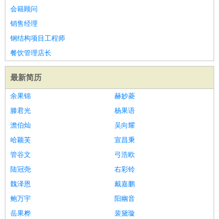
会籍顾问
销售经理
钢结构项目工程师
餐饮管理店长
最新简历
余果锦
赫妙菱
滕君光
杨果语
澹伯灿
吴向耀
哈颖芙
宣昌秉
管谷文
弓浩欧
陆冠尧
右彩铃
魏泽恩
戴嘉鹏
鲍万宇
阳幽音
岳果桦
裴黛璇