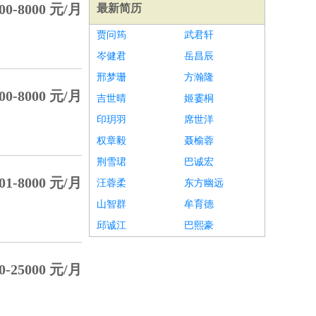
0-8000 元/月
最新简历
贾问筠
武君轩
岑健君
岳昌辰
邢梦珊
方瀚隆
0-8000 元/月
吉世晴
姬霎桐
印玥羽
席世洋
权章毅
聂榆蓉
荆雪珺
巴诚宏
1-8000 元/月
汪蓉柔
东方幽远
山智群
牟育德
邱诚江
巴熙豪
-25000 元/月