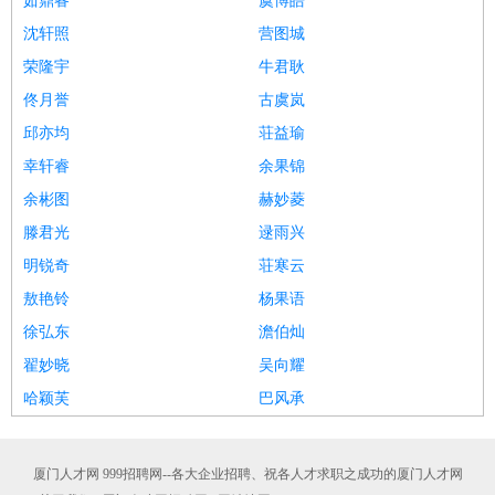
茹鼎睿
虞博皓
沈轩照
营图城
荣隆宇
牛君耿
佟月誉
古虞岚
邱亦均
荘益瑜
幸轩睿
余果锦
余彬图
赫妙菱
滕君光
逯雨兴
明锐奇
荘寒云
敖艳铃
杨果语
徐弘东
澹伯灿
翟妙晓
吴向耀
哈颖芙
巴风承
厦门人才网 999招聘网--各大企业招聘、祝各人才求职之成功的厦门人才网