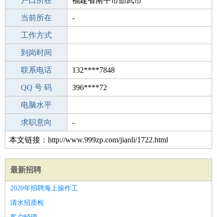
毕业学校
户口所在
郑州开口ABC语言培训学校
福建省南平市邵武市
所学专业
当前所在
-
-
工作经验
工作方式
9
驾 照
到岗时间
无
期望月薪
联系电话
132****7848
手机号码
QQ 号 码
132****7848
396****72
微信号码
电脑水平
132****7848
外语水平
求职意向
-
本文链接：http://www.999zp.com/jianli/1722.html
最新招聘
2020年招聘海上操作工
清水招质检