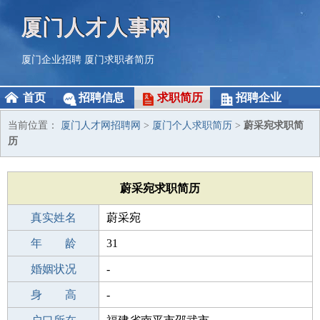
厦门人才人事网
厦门企业招聘
厦门求职者简历
首页
招聘信息
求职简历
招聘企业
当前位置：
厦门人才网招聘网
>
厦门个人求职简历
>
蔚采宛求职简
历
蔚采宛求职简历
真实姓名
蔚采宛
性 别
年 龄
女
31
出生年月
婚姻状况
1995-11-08
-
学 历
身 高
成人教育
-