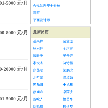
1-5000 元/月
合规治理安全专员
导医
平面设计师
0-8000 元/月
最新简历
岳果桦
裴黛璇
耿彬翔
金琪睿
殷叶秉
晏舟宏
家锐杰
符诗檀
-20000 元/月
康菡君
阙鹏忠
水芍嫣
温淑茹
苏鼎川
丰旭建
蔡闻声
卓雨庆
1-5000 元/月
游峻齐
兰茵华
欧晓枝
戚倩华