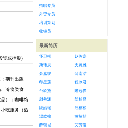
招聘专员
外贸专员
培训策划
收银员
最新简历
怀卫棋
赵弥嘉
投资或控股)
斯玮辰
支婉雅
聂嘉缦
蒲南洁
版；期刊出版；
印星遥
程冰君
品、冷食类食
台欣黛
隆冠俊
饮品）；咖啡馆
尉善渊
郎柏昌
段皓瑞
汪楠松
；小吃服务（热
湯歆榆
黄炫慈
薛朝城
艾芳漫