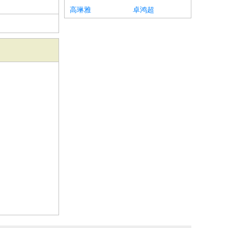
高琳雅
卓鸿超