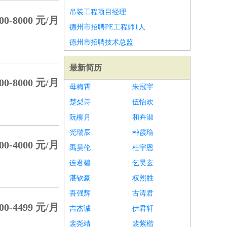
吊装工程项目经理
00-8000 元/月
德州市招聘PE工程师1人
德州市招聘技术总监
最新简历
00-8000 元/月
母梅霄
朱冠宇
楚梨诗
伍怡欢
阮柳月
和卉淑
尧瑞辰
种霞瑜
00-4000 元/月
禹昊伦
杜宇恩
连君碧
乞昊玄
湛钦豪
权熙胜
吾强辉
古涛君
00-4499 元/月
吉杰诚
伊君轩
裴尧靖
裴紫楷