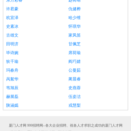
东方彩睿
赵荷晴
许君豪
仇健桦
杭宜泽
哈少维
史素冰
怀琪华
古雄文
家凤笛
田明济
甘佩芝
毕诗婉
席荷瑜
狄千瑜
阎巧婧
玛春舟
公曼茹
呙絮华
蔺晨睿
韦旭辰
史燕蓉
赫展磊
伍姿洁
陕涵嫣
戎慧梨
厦门人才网 999招聘网--各大企业招聘、祝各人才求职之成功的厦门人才网