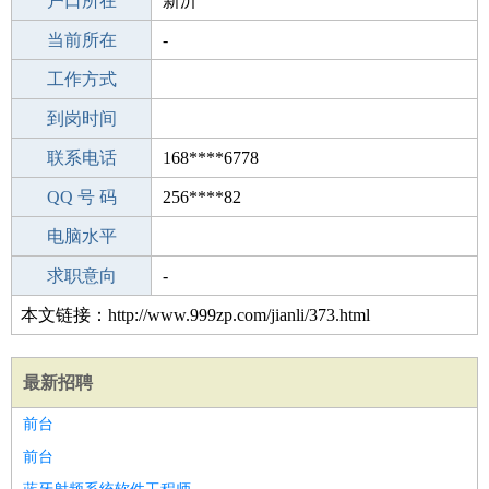
毕业学校
户口所在
河源阳明第一中学
新沂
所学专业
当前所在
-
-
工作经验
工作方式
25
驾 照
到岗时间
B照
期望月薪
联系电话
168****6778
手机号码
QQ 号 码
168****6778
256****82
微信号码
电脑水平
168****6778
外语水平
求职意向
-
本文链接：http://www.999zp.com/jianli/373.html
最新招聘
前台
前台