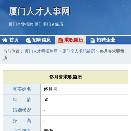
厦门人才人事网
厦门企业招聘
厦门求职者简历
首页
招聘信息
求职简历
招聘企业
当前位置：
厦门人才网招聘网
>
厦门个人求职简历
>
佟月誉求职简
历
佟月誉求职简历
真实姓名
佟月誉
性 别
年 龄
男
50
出生年月
婚姻状况
1976-01-31
-
学 历
身 高
高中
-