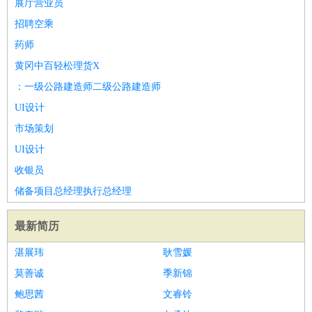
展厅营业员
招聘空乘
药师
黄冈中百轻松理货X
：一级公路建造师二级公路建造师
UI设计
市场策划
UI设计
收银员
储备项目总经理执行总经理
最新简历
湛展玮
耿雪媛
莫善诚
季新锦
鲍思茜
文睿铃