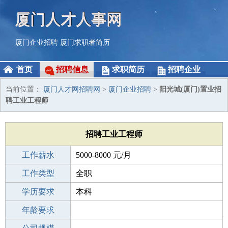
厦门人才人事网
厦门企业招聘
厦门求职者简历
首页
招聘信息
求职简历
招聘企业
当前位置：
厦门人才网招聘网
>
厦门企业招聘
>
阳光城(厦门)置业招
聘工业工程师
招聘工业工程师
工作薪水
5000-8000 元/月
招聘人数
工作类型
1人
全职
性别要求
学历要求
-
本科
工作经验
年龄要求
不限