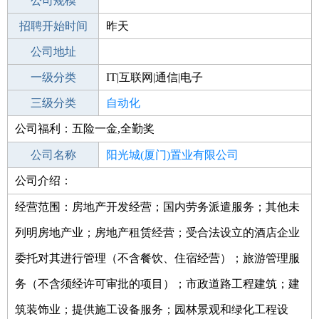
工作地点
公司规模
厦门湖里区
招聘开始时间
公司电话
昨天
招聘结束时间
公司地址
2021-12-03
一级分类
IT|互联网|通信|电子
二级分类
三级分类
电子/电气
自动化
公司福利：五险一金,全勤奖
其他行业
公司名称
阳光城(厦门)置业有限公司
公司介绍：
公司类型
有限责任公司(自然人投资或控股的法人
独资)
经营范围：房地产开发经营；国内劳务派遣服务；其他未
列明房地产业；房地产租赁经营；受合法设立的酒店企业
委托对其进行管理（不含餐饮、住宿经营）；旅游管理服
务（不含须经许可审批的项目）；市政道路工程建筑；建
筑装饰业；提供施工设备服务；园林景观和绿化工程设