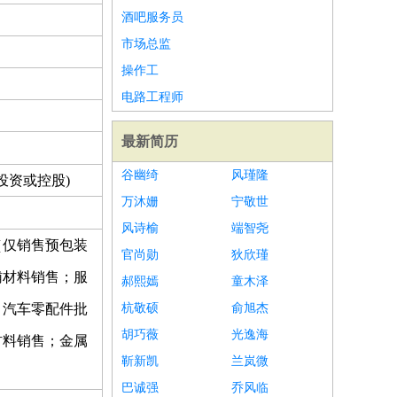
酒吧服务员
市场总监
操作工
电路工程师
最新简历
谷幽绮
风瑾隆
投资或控股)
万沐姗
宁敬世
风诗榆
端智尧
（仅销售预包装
官尚勋
狄欣瑾
辅材料销售；服
郝熙嫣
童木泽
；汽车零配件批
杭敬硕
俞旭杰
胡巧薇
光逸海
材料销售；金属
靳新凯
兰岚微
巴诚强
乔风临