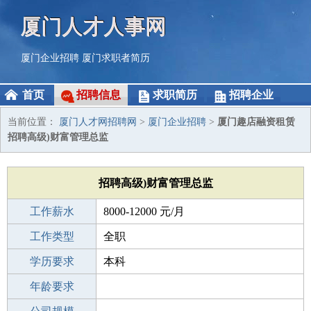
厦门人才人事网
厦门企业招聘
厦门求职者简历
首页
招聘信息
求职简历
招聘企业
当前位置：
厦门人才网招聘网
>
厦门企业招聘
>
厦门趣店融资租赁
招聘高级)财富管理总监
招聘高级)财富管理总监
工作薪水
8000-12000 元/月
招聘人数
工作类型
1人
全职
性别要求
学历要求
-
本科
工作经验
年龄要求
5-10年