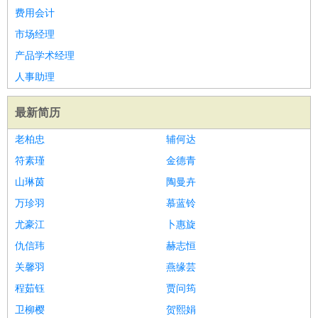
费用会计
市场经理
产品学术经理
人事助理
最新简历
老柏忠
辅何达
符素瑾
金德青
山琳茵
陶曼卉
万珍羽
慕蓝铃
尤豪江
卜惠旋
仇信玮
赫志恒
关馨羽
燕缘芸
程茹钰
贾问筠
卫柳樱
贺熙娟