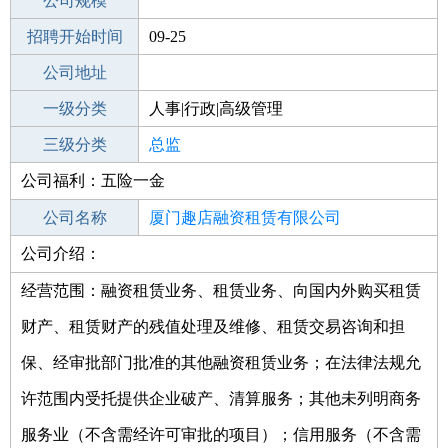
工作地点
公司规模
厦门同安区
招聘开始时间
公司电话
09-25
招聘结束时间
公司地址
2021-10-30
一级分类
人事|行政|高级管理
二级分类
三级分类
高级管理
总监
公司福利：五险一金
其他行业
公司名称
厦门趣店融资租赁有限公司
公司介绍：
公司类型
有限责任公司(台港澳法人独资)
经营范围：融资租赁业务、租赁业务、向国内外购买租赁
财产、租赁财产的残值处理及维修、租赁交易咨询和担
保、经审批部门批准的其他融资租赁业务；在法律法规允
许范围内受托提供企业破产、清算服务；其他未列明商务
服务业（不含需经许可审批的项目）；信用服务（不含需