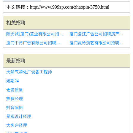
本文链接：http://www.999zp.com/zhaopin/3750.html
相关招聘
阳光城(厦门)置业有限公司招聘住商招销售月收入轻松过万包住宿
厦门鹭江广告公司招聘房产销售
厦门中肯广告有限公司招聘高薪诚聘房产销售经纪人
厦门灵玲演艺有限公司招聘贝壳招销售月收入8000
最新招聘
天然气净化厂设备工程师
短期24
仓管质量
投资经理
抖音编辑
景观设计经理
大客户经理