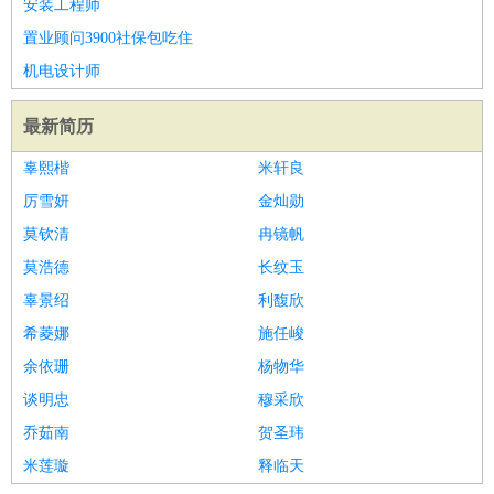
安装工程师
置业顾问3900社保包吃住
机电设计师
最新简历
辜熙楷
米轩良
厉雪妍
金灿勋
莫钦清
冉镜帆
莫浩德
长纹玉
辜景绍
利馥欣
希菱娜
施任峻
余依珊
杨物华
谈明忠
穆采欣
乔茹南
贺圣玮
米莲璇
释临天