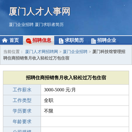
厦门人才人事网
厦门企业招聘
厦门求职者简历
首页
招聘信息
求职简历
招聘企业
当前位置：
厦门人才网招聘网
>
厦门企业招聘
>
厦门科技馆管理招
聘住商招销售月收入轻松过万包住宿
招聘住商招销售月收入轻松过万包住宿
工作薪水
3000-5000 元/月
招聘人数
工作类型
10人
全职
性别要求
学历要求
-
不限
工作经验
年龄要求
不限