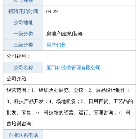
工作地点
公司规模
厦门翔安区
招聘开始时间
公司电话
09-29
招聘结束时间
公司地址
2022-09-29
一级分类
房地产|建筑|装修
二级分类
三级分类
房地产
房产销售
公司福利：
其他行业
运输
公司名称
厦门科技馆管理有限公司
公司介绍：
公司类型
有限责任公司(非自然人投资或控股的法
人独资)
经营范围：1、组织承办展览、会议；2、展品设计制作；
3、科技产品开发；4、场地租赁；5、日用百货、工艺品的
批发、零售；6、科技馆的经营、运行、管理咨询；7、科
普培训咨询。
企业联系电话