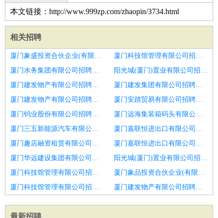
本文链接：http://www.999zp.com/zhaopin/3734.html
相关招聘
厦门象盛投资合伙企业(有限合伙)招聘客服
厦门科技馆管理有限公司招聘客服
厦门水务集团有限公司招聘客服
阳光城(厦门)置业有限公司招聘空海运操作客服
厦门建发物产有限公司招聘电商客服主管
厦门建发集团有限公司招聘长期招聘销售客服人员
厦门建发物产有限公司招聘熟悉办公软件实习
厦门安踏贸易有限公司招聘泉州店
厦门钨业股份有限公司招聘电商运营客服
厦门远海集装箱码头有限公司招聘聊城市招聘客服专员
厦门三五新能源汽车有限公司招聘客服专员
厦门嘉联恒进出口有限公司招聘储备客服主管
厦门趣店融资租赁有限公司招聘客服
厦门嘉联恒进出口有限公司招聘海外客服操作
厦门华远建设集团有限公司招聘1688阿里大品牌客户客服
阳光城(厦门)置业有限公司招聘客服专员
厦门科技馆管理有限公司招聘客服
厦门象品投资合伙企业(有限合伙)招聘销售客服
厦门科技馆管理有限公司招聘客服
厦门建发物产有限公司招聘客服专员
最新招聘