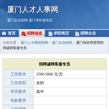
厦门人才人事网
厦门企业招聘
厦门求职者简历
首页
招聘信息
求职简历
招聘企业
当前位置：
厦门人才网招聘网
>
厦门企业招聘
>
厦门科技馆管理招
聘诚聘客服专员
招聘诚聘客服专员
工作薪水
2500-5000 元/月
招聘人数
工作类型
若干
全职
性别要求
学历要求
-
高中
工作经验
年龄要求
不限