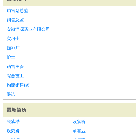
销售副总监
销售总监
安徽恒源药业有限公司
实习生
咖啡师
护士
销售主管
综合技工
物流销售经理
保洁
最新简历
裴紫楷
欧宸昕
欧紫娇
单智业