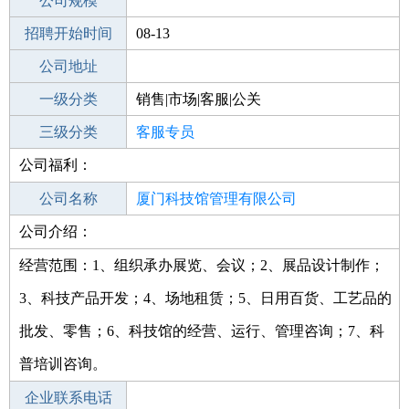
工作地点
公司规模
厦门海沧区
招聘开始时间
公司电话
08-13
招聘结束时间
公司地址
2021-09-12
一级分类
销售|市场|客服|公关
二级分类
三级分类
客服
客服专员
公司福利：
其他行业
服务业
公司名称
厦门科技馆管理有限公司
公司介绍：
公司类型
有限责任公司(非自然人投资或控股的法
人独资)
经营范围：1、组织承办展览、会议；2、展品设计制作；
3、科技产品开发；4、场地租赁；5、日用百货、工艺品的
批发、零售；6、科技馆的经营、运行、管理咨询；7、科
普培训咨询。
企业联系电话