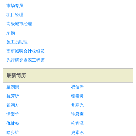
市场专员
项目经理
高级城市经理
采购
施工员助理
高薪诚聘会计收银员
先行研究资深工程师
最新简历
童朝崇
权信泽
杭芳昕
翟泰舟
翟朝方
瓮寒光
满梨竹
许君豪
仇健桦
杭宜泽
哈少维
史素冰