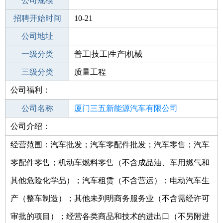
工作地点
公司规模
厦门思明区
招聘开始时间
公司电话
10-21
招聘结束时间
公司地址
2021-11-28
一级分类
普工|技工|生产|机械
二级分类
三级分类
生产/研发
质量工程
公司福利：
其他行业
公司名称
厦门三五新能源汽车有限公司
公司介绍：
公司类型
其他有限责任公司
经营范围：汽车批发；汽车零配件批发；汽车零售；汽车
零配件零售；机动车燃料零售（不含成品油、车用燃气和
其他危险化学品）；汽车租赁（不含营运）；电动汽车生
产（整车制造）；其他未列明商务服务业（不含需经许可
审批的项目）；经营各类商品和技术的进出口（不另附进