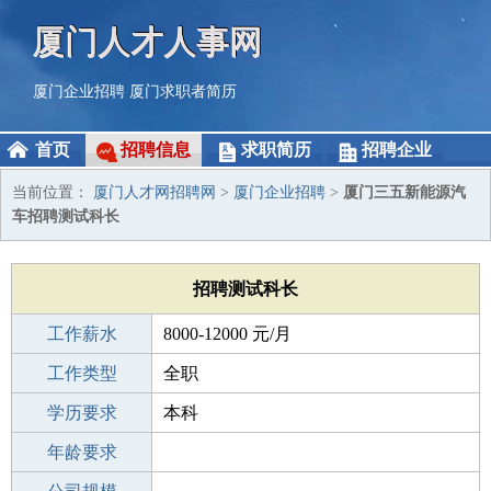
厦门人才人事网
厦门企业招聘
厦门求职者简历
首页
招聘信息
求职简历
招聘企业
当前位置：
厦门人才网招聘网
>
厦门企业招聘
>
厦门三五新能源汽
车招聘测试科长
招聘测试科长
工作薪水
8000-12000 元/月
招聘人数
工作类型
1人
全职
性别要求
学历要求
-
本科
工作经验
年龄要求
5-10年