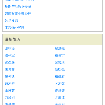
地图产品数据专员
河南省事业部经理
沐足技师
工程物业经理
最新简历
池桐漫
翟炫尧
温朝宝
穆佑宁
迟圣遥
裴霞瑛
古素菲
靳熙尧
辅何达
穆娜君
赫木善
区木弥
山琳茵
佟炫谦
万珍羽
尤豪江
申圣谦
关馨羽