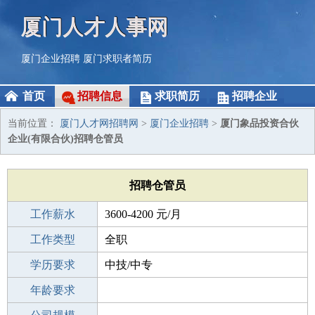
厦门人才人事网
厦门企业招聘
厦门求职者简历
首页
招聘信息
求职简历
招聘企业
当前位置：
厦门人才网招聘网
>
厦门企业招聘
>
厦门象品投资合伙
企业(有限合伙)招聘仓管员
招聘仓管员
工作薪水
3600-4200 元/月
招聘人数
工作类型
1人
全职
性别要求
学历要求
-
中技/中专
工作经验
年龄要求
3-5年