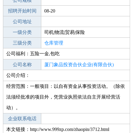
工作地点
公司规模
厦门思明区
招聘开始时间
公司电话
08-20
招聘结束时间
公司地址
2021-09-19
一级分类
司机|物流|贸易|保险
二级分类
三级分类
物流/仓储
仓库管理
公司福利：五险一金,包吃
其他行业
食品/饮料/烟酒
公司名称
厦门象品投资合伙企业(有限合伙)
公司介绍：
公司类型
有限合伙企业
经营范围：一般项目：以自有资金从事投资活动。（除依
法须经批准的项目外，凭营业执照依法自主开展经营活
动）。
企业联系电话
本文链接：http://www.999zp.com/zhaopin/3712.html