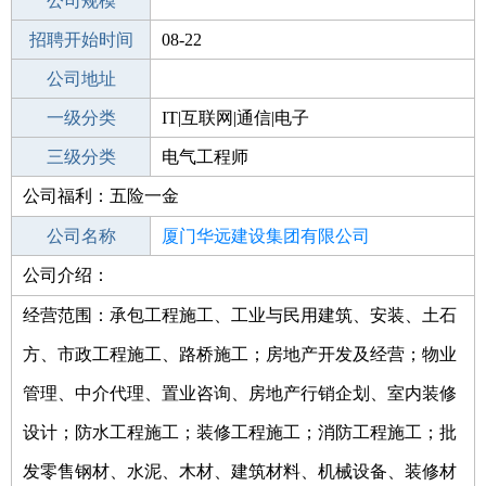
工作地点
公司规模
厦门思明区
招聘开始时间
公司电话
08-22
招聘结束时间
公司地址
2021-10-08
一级分类
IT|互联网|通信|电子
二级分类
三级分类
电子/电气
电气工程师
公司福利：五险一金
其他行业
公司名称
厦门华远建设集团有限公司
公司介绍：
公司类型
有限责任公司(自然人投资或控股)
经营范围：承包工程施工、工业与民用建筑、安装、土石
方、市政工程施工、路桥施工；房地产开发及经营；物业
管理、中介代理、置业咨询、房地产行销企划、室内装修
设计；防水工程施工；装修工程施工；消防工程施工；批
发零售钢材、水泥、木材、建筑材料、机械设备、装修材