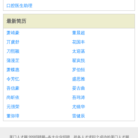
口腔医生助理
最新简历
萧靖豪
董晨超
丌虞舒
花国丰
刀熙颖
太迎菡
蒲漫芷
翟岚悦
萧蝶惠
罗伯恒
令芳忆
盛思雅
吾信豪
晏古曲
尚昕依
吾玮涛
元强荣
尤镜华
董弥璋
雷健辰
厦门人才网 999招聘网--各大企业招聘、祝各人才求职之成功的厦门人才网