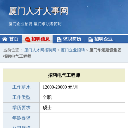
厦门人才人事网
厦门企业招聘
厦门求职者简历
首页
招聘信息
求职简历
招聘企业
当前位置：
厦门人才网招聘网
>
厦门企业招聘
>
厦门华远建设集团
招聘电气工程师
招聘电气工程师
工作薪水
12000-20000 元/月
招聘人数
工作类型
1人
全职
性别要求
学历要求
-
硕士
工作经验
年龄要求
5-10年