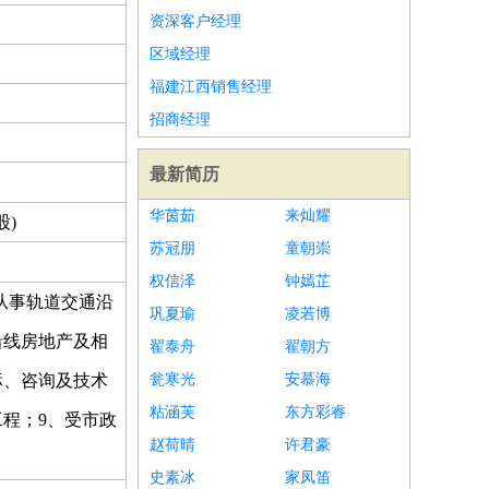
资深客户经理
区域经理
福建江西销售经理
招商经理
最新简历
华茵茹
来灿耀
股)
苏冠朋
童朝崇
权信泽
钟嫣芷
从事轨道交通沿
巩夏瑜
凌若博
沿线房地产及相
翟泰舟
翟朝方
标、咨询及技术
瓮寒光
安慕海
粘涵芙
东方彩睿
程；9、受市政
赵荷晴
许君豪
史素冰
家凤笛