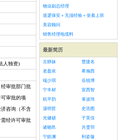
物业副总经理
巡逻保安＋无须经验＋坐着上班
美容顾问
销售经理电缆料
最新简历
古静妹
楚捷名
法人独资)
老盈依
希瀚西
端少琪
岳锐博
、经审批部门批
宁丰材
宣西智
许可审批的项
杭平韵
辜波玮
经济咨询（不含
湯明哲
史浩图
光健硕
于芙佳
含需经许可审批
诸晓邑
共雯羽
宁皓渊
利姿璇