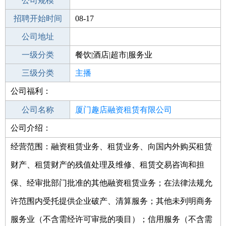
工作地点
公司规模
厦门思明区
招聘开始时间
公司电话
08-17
招聘结束时间
公司地址
2021-10-01
一级分类
餐饮|酒店|超市|服务业
二级分类
三级分类
娱乐/影视
主播
公司福利：
其他行业
公司名称
厦门趣店融资租赁有限公司
公司介绍：
公司类型
有限责任公司(台港澳法人独资)
经营范围：融资租赁业务、租赁业务、向国内外购买租赁
财产、租赁财产的残值处理及维修、租赁交易咨询和担
保、经审批部门批准的其他融资租赁业务；在法律法规允
许范围内受托提供企业破产、清算服务；其他未列明商务
服务业（不含需经许可审批的项目）；信用服务（不含需