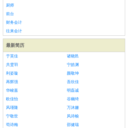
厨师
前台
财务会计
往来会计
最新简历
于芙佳
诸晓邑
共雯羽
宁皓渊
利姿璇
颜敬坤
再辉强
吾欣佳
华峻嘉
明磊诚
欧佳怡
谷幽绮
风瑾隆
万沐姗
宁敬世
风诗榆
苟诗梅
邵健瑞