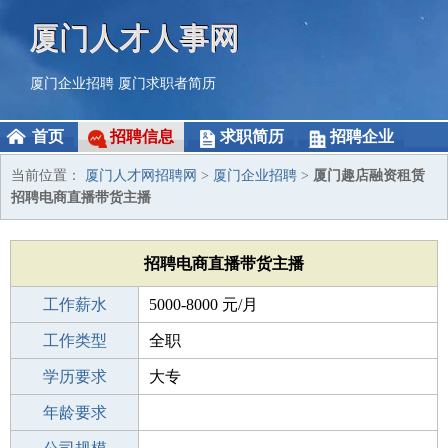
厦门人才人事网
厦门企业招聘
厦门求职者简历
首页
招聘信息
求职简历
招聘企业
当前位置：
厦门人才网招聘网
>
厦门企业招聘
>
厦门趣店融资租赁
招聘电商直播带货主播
招聘电商直播带货主播
工作薪水
5000-8000 元/月
招聘人数
工作类型
1人
全职
性别要求
学历要求
-
大专
工作经验
年龄要求
不限