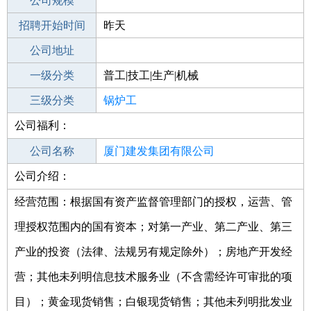
工作地点
公司规模
厦门思明区
招聘开始时间
公司电话
昨天
招聘结束时间
公司地址
2021-12-04
一级分类
普工|技工|生产|机械
二级分类
三级分类
普工/技工
锅炉工
公司福利：
其他行业
环保发电
公司名称
厦门建发集团有限公司
公司介绍：
公司类型
有限责任公司(国有独资)
经营范围：根据国有资产监督管理部门的授权，运营、管
理授权范围内的国有资本；对第一产业、第二产业、第三
产业的投资（法律、法规另有规定除外）；房地产开发经
营；其他未列明信息技术服务业（不含需经许可审批的项
目）；黄金现货销售；白银现货销售；其他未列明批发业