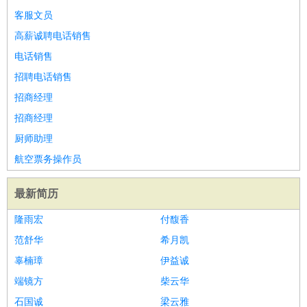
客服文员
高薪诚聘电话销售
电话销售
招聘电话销售
招商经理
招商经理
厨师助理
航空票务操作员
最新简历
隆雨宏
付馥香
范舒华
希月凯
辜楠璋
伊益诚
端镜方
柴云华
石国诚
梁云雅