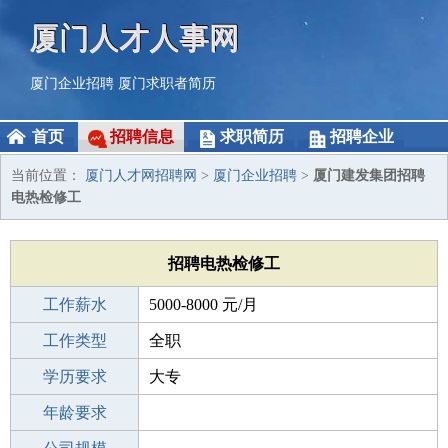
厦门人才人事网
厦门企业招聘
厦门求职者简历
首页
招聘信息
求职简历
招聘企业
当前位置：
厦门人才网招聘网
>
厦门企业招聘
>
厦门建发集团招聘
电热检修工
招聘电热检修工
工作薪水
5000-8000 元/月
招聘人数
工作类型
5人
全职
性别要求
学历要求
-
大专
工作经验
年龄要求
3-5年