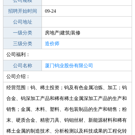
工作地点
公司规模
厦门思明区
招聘开始时间
公司电话
09-24
招聘结束时间
公司地址
2022-03-27
一级分类
房地产|建筑|装修
二级分类
三级分类
建筑/装修
造价师
公司福利：
其他行业
房地产/建筑/建材/工程
公司名称
厦门钨业股份有限公司
公司介绍：
公司类型
其他股份有限公司(上市)
经营范围：钨、稀土投资；钨及有色金属冶炼、加工；钨
合金、钨深加工产品和稀有稀土金属深加工产品的生产和
销售；金属、木料、塑料、布包装制品的生产和销售；粉
末、硬质合金、精密刀具、钨钼丝材、新能源材料和稀有
稀土金属的制造技术、分析检测以及科技成果的工程化转