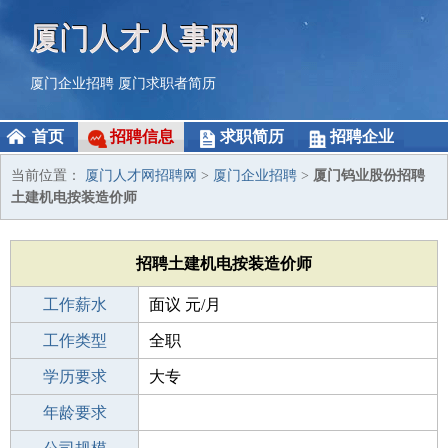
厦门人才人事网
厦门企业招聘
厦门求职者简历
首页
招聘信息
求职简历
招聘企业
当前位置：
厦门人才网招聘网
>
厦门企业招聘
>
厦门钨业股份招聘
土建机电按装造价师
招聘土建机电按装造价师
工作薪水
面议 元/月
招聘人数
工作类型
4人
全职
性别要求
学历要求
-
大专
工作经验
年龄要求
3-5年