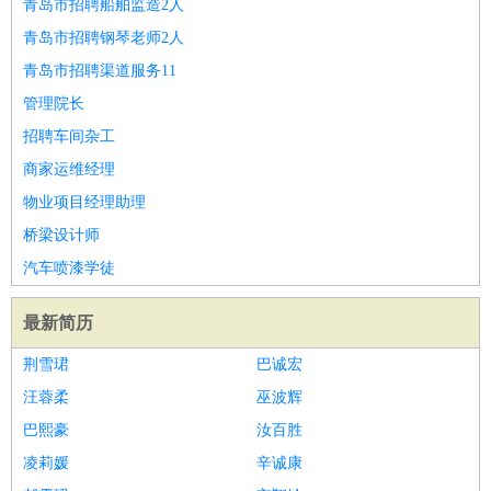
青岛市招聘船舶监造2人
青岛市招聘钢琴老师2人
青岛市招聘渠道服务11
管理院长
招聘车间杂工
商家运维经理
物业项目经理助理
桥梁设计师
汽车喷漆学徒
最新简历
荆雪珺
巴诚宏
汪蓉柔
巫波辉
巴熙豪
汝百胜
凌莉媛
辛诚康