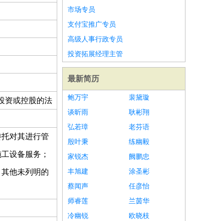
市场专员
支付宝推广专员
高级人事行政专员
投资拓展经理主管
最新简历
鲍万宇
裴黛璇
投资或控股的法
谈昕雨
耿彬翔
弘若璋
老芬语
委托对其进行管
殷叶秉
练幽毅
施工设备服务；
家锐杰
阙鹏忠
；其他未列明的
丰旭建
涂圣彬
蔡闻声
任彦怡
师睿莲
兰茵华
冷幽锐
欧晓枝