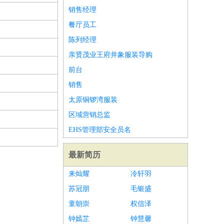
销售经理
餐厅员工
陈列经理
亲贤茂业王府井象服装导购
前台
销售
太原铜锣湾服装
区域营销总监
EHS管理部安全员名
最新简历
来灿耀
冷轩羽
苏冠朋
毛银盛
童朝崇
权信泽
钟嫣芷
钟慧馨