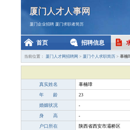
厦门人才人事网
厦门企业招聘
厦门求职者简历
首页
招聘信息
当前位置：
厦门人才网招聘网
>
厦门个人求职简历
>
辜楠
真实姓名
辜楠璋
年 龄
23
婚姻状况
-
身 高
-
户口所在
陕西省西安市灞桥区