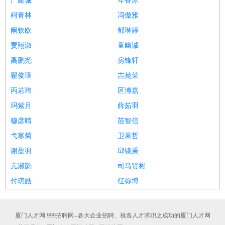
广建诚
年香冰
柯青林
冯傲雅
阚钦欧
郁琳婷
贾翔淑
童幽诚
高鹏尧
房锋轩
翟俊璋
吉苑荣
丙若玮
区博嘉
玛紫月
薛茹羽
穆彦晴
苗智信
弋寒菊
卫果哲
谢盈羽
邱镜秉
亢淑韵
司马贤彬
付琪皓
任弥博
厦门人才网 999招聘网--各大企业招聘、祝各人才求职之成功的厦门人才网