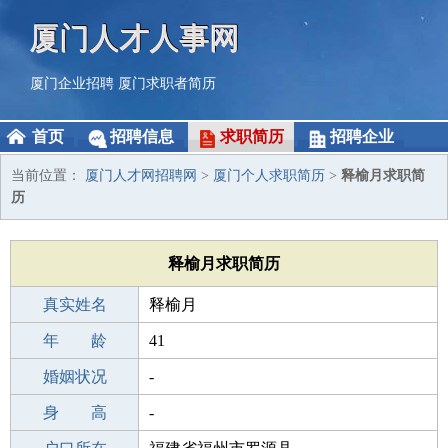
厦门人才人事网
厦门企业招聘
厦门求职者简历
首页
招聘信息
求职简历
招聘企业
当前位置：
厦门人才网招聘网
>
厦门个人求职简历
>
释榆月求职简
历
释榆月求职简历
真实姓名
释榆月
性 别
年 龄
女
41
出生年月
婚姻状况
1985-08-15
-
学 历
身 高
高中
-