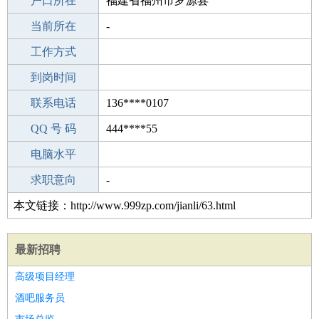
毕业学校
户口所在
黄石海博外国语学校
福建省福州市罗源县
所学专业
当前所在
-
-
工作经验
工作方式
16
驾 照
到岗时间
B照
期望月薪
联系电话
136****0107
手机号码
QQ 号 码
136****0107
444****55
微信号码
电脑水平
136****0107
外语水平
求职意向
-
本文链接：http://www.999zp.com/jianli/63.html
最新招聘
高级项目经理
酒吧服务员