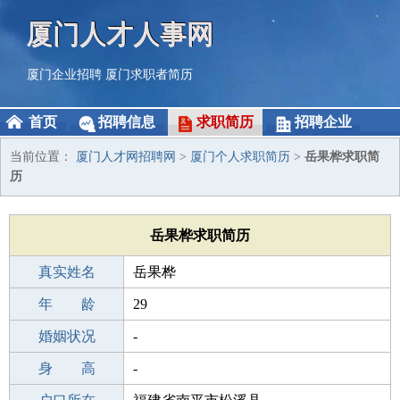
厦门人才人事网
厦门企业招聘
厦门求职者简历
首页
招聘信息
求职简历
招聘企业
当前位置：
厦门人才网招聘网
>
厦门个人求职简历
>
岳果桦求职简
历
岳果桦求职简历
真实姓名
岳果桦
性 别
年 龄
男
29
出生年月
婚姻状况
1997-12-08
-
学 历
身 高
中专
-