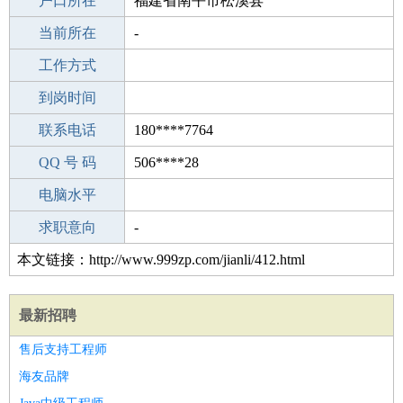
毕业学校
户口所在
博兴县职业中专
福建省南平市松溪县
所学专业
当前所在
-
-
工作经验
工作方式
4
驾 照
到岗时间
B照
期望月薪
联系电话
180****7764
手机号码
QQ 号 码
180****7764
506****28
微信号码
电脑水平
180****7764
外语水平
求职意向
-
本文链接：http://www.999zp.com/jianli/412.html
最新招聘
售后支持工程师
海友品牌