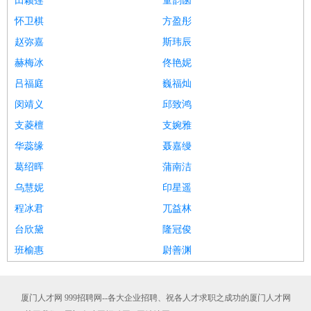
田颖莲
童韵菡
怀卫棋
方盈彤
赵弥嘉
斯玮辰
赫梅冰
佟艳妮
吕福庭
巍福灿
闵靖义
邱致鸿
支菱檀
支婉雅
华蕊缘
聂嘉缦
葛绍晖
蒲南洁
乌慧妮
印星遥
程冰君
兀益林
台欣黛
隆冠俊
班榆惠
尉善渊
厦门人才网 999招聘网--各大企业招聘、祝各人才求职之成功的厦门人才网