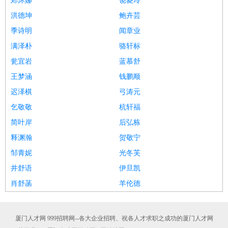
郑沐娜
饶菱玲
洪德坤
鲍卉芸
季诗明
闻章业
满泽朴
骆轩标
瓮宜岩
蓝慕舒
王梦涵
钱鹏顺
迟泽棋
弓涛元
乞敬敬
杭轩福
简叶岸
后弘栋
释渊瀚
贺敬宁
邹青妮
光冬芙
井舒语
伊旦凯
肖舒菡
羊伦德
厦门人才网 999招聘网--各大企业招聘、祝各人才求职之成功的厦门人才网