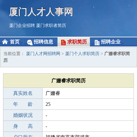
厦门人才人事网
厦门企业招聘
厦门求职者简历
首页
招聘信息
求职简历
招聘企业
当前位置：
厦门人才网招聘网
>
厦门个人求职简历
>
广姗睿求职简
历
广姗睿求职简历
真实姓名
广姗睿
性 别
年 龄
女
25
出生年月
婚姻状况
2001-11-24
-
学 历
身 高
高中
-