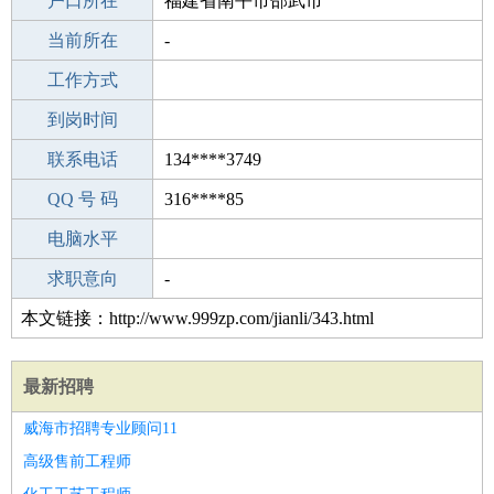
毕业学校
户口所在
唐山杨家套中学
福建省南平市邵武市
所学专业
当前所在
-
-
工作经验
工作方式
0
驾 照
到岗时间
未知
期望月薪
联系电话
134****3749
手机号码
QQ 号 码
134****3749
316****85
微信号码
电脑水平
134****3749
外语水平
求职意向
-
本文链接：http://www.999zp.com/jianli/343.html
最新招聘
威海市招聘专业顾问11
高级售前工程师