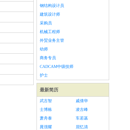
钢结构设计员
建筑设计师
采购员
机械工程师
外贸业务主管
幼师
商务专员
CADCAM中级技师
护士
最新简历
武古智
戚倩华
士博栋
凌古峰
萧舟泰
车若菡
晁强耀
屈忆清