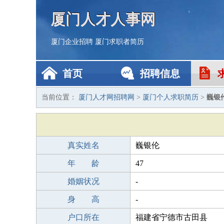
厦门人才人事网
厦门企业招聘
厦门求职者简历
首页
招聘信息
当前位置：
厦门人才网招聘网
>
厦门个人求职简历
>
巍银
真实姓名
巍银伦
年 龄
47
婚姻状况
-
身 高
-
户口所在
福建省宁德市古田县