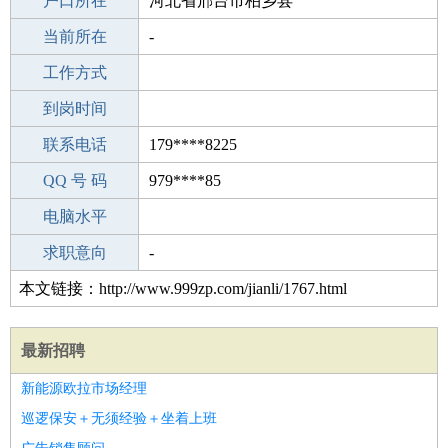
毕业学校
户口所在
成人教育
河北省邢台市柏乡县
所学专业
当前所在
-
-
工作经验
工作方式
7
驾 照
到岗时间
无
期望月薪
联系电话
179****8225
手机号码
QQ 号 码
179****8225
979****85
微信号码
电脑水平
179****8225
外语水平
求职意向
-
本文链接：http://www.999zp.com/jianli/1767.html
最新招聘
新能源欧拉市场经理
巡逻保安＋无须经验＋坐着上班