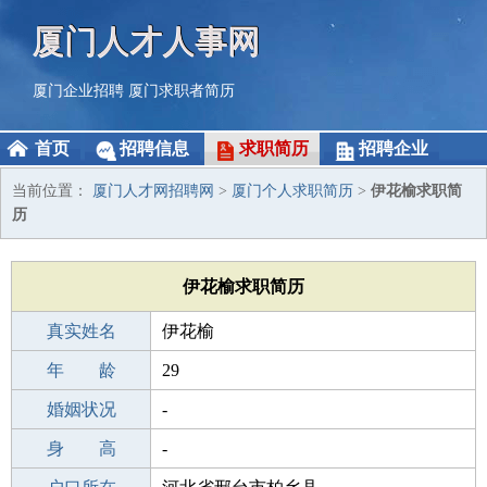
厦门人才人事网
厦门企业招聘
厦门求职者简历
首页
招聘信息
求职简历
招聘企业
当前位置：
厦门人才网招聘网
>
厦门个人求职简历
>
伊花榆求职简
历
伊花榆求职简历
真实姓名
伊花榆
性 别
年 龄
女
29
出生年月
婚姻状况
1997-02-09
-
学 历
身 高
成人教育
-