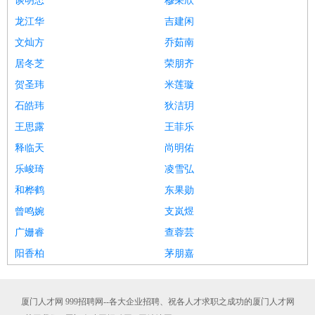
谈明忠
穆采欣
龙江华
吉建闲
文灿方
乔茹南
居冬芝
荣朋齐
贺圣玮
米莲璇
石皓玮
狄洁玥
王思露
王菲乐
释临天
尚明佑
乐峻琦
凌雪弘
和桦鹤
东果勋
曾鸣婉
支岚煜
广姗睿
查蓉芸
阳香柏
茅朋嘉
厦门人才网 999招聘网--各大企业招聘、祝各人才求职之成功的厦门人才网