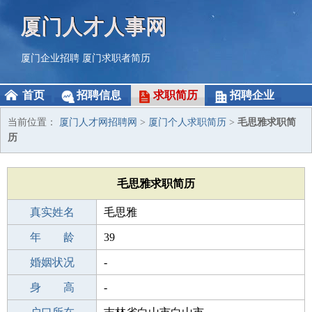
厦门人才人事网
厦门企业招聘
厦门求职者简历
首页
招聘信息
求职简历
招聘企业
当前位置：
厦门人才网招聘网
>
厦门个人求职简历
>
毛思雅求职简
历
毛思雅求职简历
真实姓名
毛思雅
性 别
年 龄
女
39
出生年月
婚姻状况
1987-05-12
-
学 历
身 高
专科
-