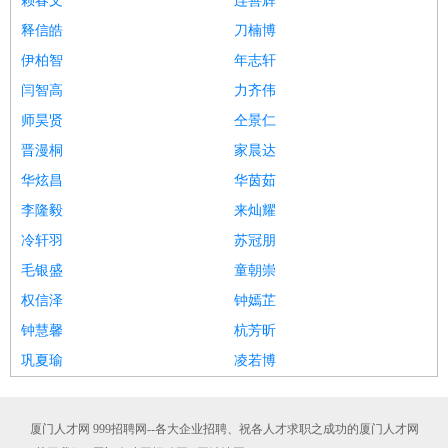
赖春文
连善辉
释信皓
刀楠博
伊柏智
年志轩
闫智高
力齐伟
师昊贤
仝景仁
晋漫桐
家晨达
华炫昌
华茵茹
李隆毅
来灿耀
冷轩羽
苏冠朋
毛银盛
童朝崇
权信泽
钟嫣芷
钟慧馨
杭芳昕
巩夏瑜
凌若博
厦门人才网 999招聘网--各大企业招聘、祝各人才求职之成功的厦门人才网