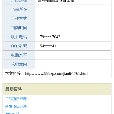
毕业学校
户口所在
专科
吉林省白山市白山市
所学专业
当前所在
-
-
工作经验
工作方式
15
驾 照
到岗时间
A照
期望月薪
联系电话
179****7043
手机号码
QQ 号 码
179****7043
154****41
微信号码
电脑水平
179****7043
外语水平
求职意向
-
本文链接：http://www.999zp.com/jianli/1761.html
最新招聘
工程项目经理
研发项目经理