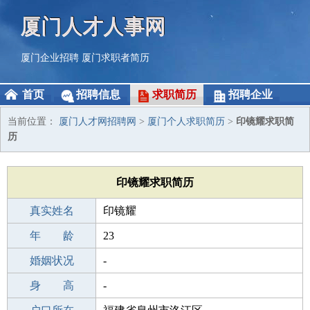
厦门人才人事网
厦门企业招聘
厦门求职者简历
首页
招聘信息
求职简历
招聘企业
当前位置：
厦门人才网招聘网
>
厦门个人求职简历
>
印镜耀求职简
历
印镜耀求职简历
真实姓名
印镜耀
性 别
年 龄
男
23
出生年月
婚姻状况
2003-12-11
-
学 历
身 高
本科
-