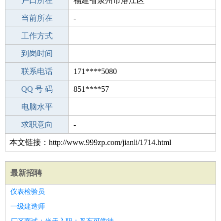
毕业学校
户口所在
武汉华中师范大学桂元路东校区
福建省泉州市洛江区
所学专业
当前所在
-
-
工作经验
工作方式
0
驾 照
到岗时间
B照
期望月薪
联系电话
171****5080
手机号码
QQ 号 码
171****5080
851****57
微信号码
电脑水平
171****5080
外语水平
求职意向
-
本文链接：http://www.999zp.com/jianli/1714.html
最新招聘
仪表检验员
一级建造师