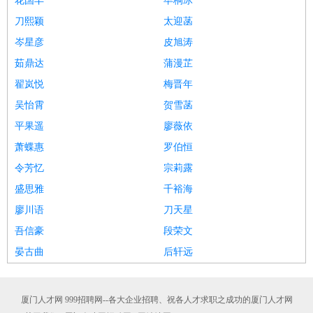
花国丰
毕桐冰
刀熙颖
太迎菡
岑星彦
皮旭涛
茹鼎达
蒲漫芷
翟岚悦
梅晋年
吴怡霄
贺雪菡
平果遥
廖薇依
萧蝶惠
罗伯恒
令芳忆
宗莉露
盛思雅
千裕海
廖川语
刀天星
吾信豪
段荣文
晏古曲
后轩远
厦门人才网 999招聘网--各大企业招聘、祝各人才求职之成功的厦门人才网