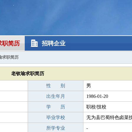
求职简历
招聘企业
瑜求职简历
老钦瑜求职简历
性 别
男
出生年月
1986-01-20
学 历
职校/技校
毕业学校
无为县巴蜀特色卤菜
所学专业
-