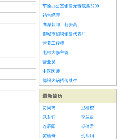
车险办公室销售无责底薪3200
销售经理
鹰潭装卸工薪资高
聊城市招聘销售代表11
营养工程师
电梯大修主管
营业员
中医医师
德福火锅招传菜生
最新简历
贾问筠
卫柳樱
武君轩
季兰语
连辰阳
岑健君
贺楠奇
贺熙娟